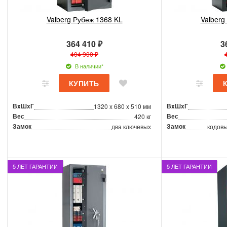
Valberg Рубеж 1368 KL
Valberg
364 410 ₽
3
404 900 ₽
В наличии*
ВxШxГ
ВxШxГ
1320 x 680 x 510 мм
Вес
Вес
420 кг
Замок
Замок
два ключевых
кодовы
5 ЛЕТ ГАРАНТИИ
5 ЛЕТ ГАРАНТИИ