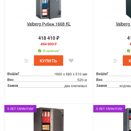
Valberg Рубеж 1668 KL
Valberg
418 410 ₽
4
464 900 ₽
В наличии*
ВxШxГ
ВxШxГ
1660 x 680 x 510 мм
Вес
Вес
520 кг
Замок
Замок
два ключевых
кодовы
5 ЛЕТ ГАРАНТИИ
5 ЛЕТ ГАРАНТИИ