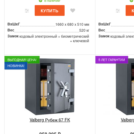
В наличии*
ВxШxГ
ВxШxГ
1660 x 680 x 510 мм
Вес
Вес
520 кг
Замок
Замок
кодовый электронный + биометрический
кодовый элек
+ ключевой
ВЫГОДНАЯ ЦЕНА!
5 ЛЕТ ГАРАНТИИ
НОВИНКА!
Valberg Рубеж 67 FK
Valber