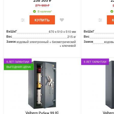
258 305 ₽
2
271 900 ₽
В наличии*
ВxШxГ
ВxШxГ
670 x 510 x 510 мм
Вес
Вес
215 кг
Замок
Замок
кодовый электронный + биометрический
кодовы
+ ключевой
5 ЛЕТ ГАРАНТИИ
5 ЛЕТ ГАРАНТИИ
ВЫГОДНАЯ ЦЕНА!
Valberg Рубеж 99 KL
Valber