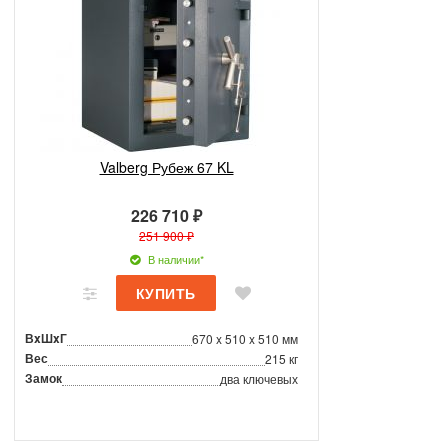
Valberg Рубеж 67 KL
226 710 ₽
251 900 ₽
В наличии*
ВxШxГ
670 x 510 x 510 мм
Вес
215 кг
Замок
два ключевых