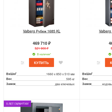
Valberg Рубеж 1685 KL
Valberg
469 710 ₽
4
521 900 ₽
В наличии*
ВxШxГ
ВxШxГ
1660 x 850 x 510 мм
Вес
Вес
595 кг
Замок
Замок
два ключевых
кодовы
5 ЛЕТ ГАРАНТИИ