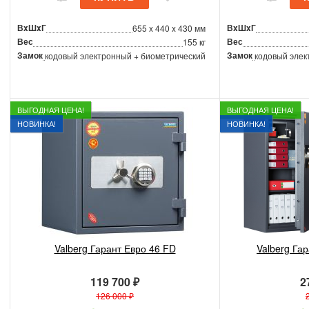
ВxШxГ
ВxШxГ
655 x 440 x 430 мм
Вес
Вес
155 кг
Замок
Замок
кодовый электронный + биометрический
кодовый элек
ВЫГОДНАЯ ЦЕНА!
ВЫГОДНАЯ ЦЕНА!
НОВИНКА!
НОВИНКА!
Valberg Гарант Евро 46 FD
Valberg Га
119 700 ₽
2
126 000 ₽