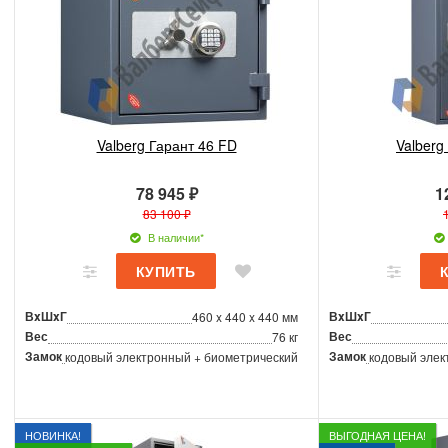
Valberg Гарант 46 FD
Valberg
78 945 ₽
1
83 100 ₽
В наличии*
ВxШxГ
ВxШxГ
460 x 440 x 440 мм
Вес
Вес
76 кг
Замок
Замок
кодовый электронный + биометрический
кодовый элек
НОВИНКА!
ВЫГОДНАЯ ЦЕНА!