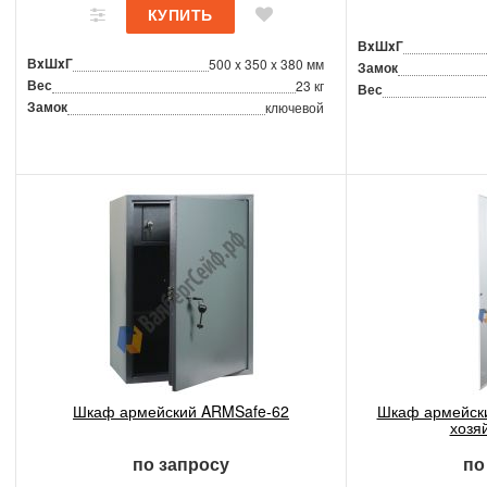
ВxШxГ
ВxШxГ
500 x 350 x 380 мм
Замок
Вес
23 кг
Вес
Замок
ключевой
Шкаф армейский ARMSafe-62
Шкаф армейски
хозяй
по запросу
по