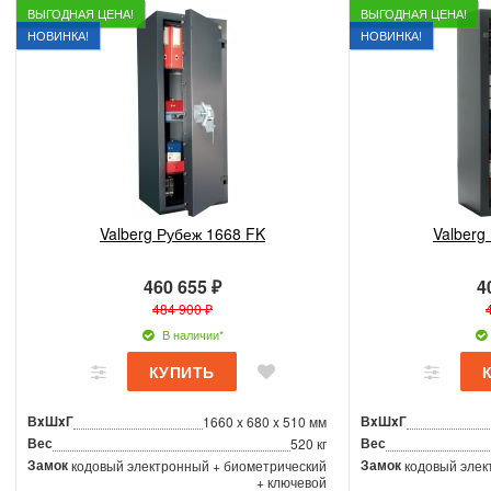
ВЫГОДНАЯ ЦЕНА!
ВЫГОДНАЯ ЦЕНА!
НОВИНКА!
НОВИНКА!
Valberg Рубеж 1668 FK
Valberg
460 655 ₽
4
484 900 ₽
В наличии*
ВxШxГ
ВxШxГ
1660 x 680 x 510 мм
Вес
Вес
520 кг
Замок
Замок
кодовый электронный + биометрический
кодовый элек
+ ключевой