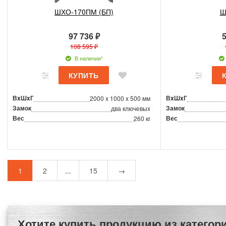
ШХО-170ПМ (БП)
Ш
97 736 ₽
5
108 595 ₽
В наличии*
ВxШxГ
ВxШxГ
2000 x 1000 x 500 мм
Замок
Замок
два ключевых
Вес
Вес
260 кг
1
2
...
15
→
Хотите купить продукцию из категории Русские