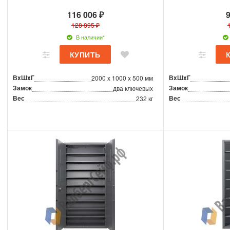
116 006 ₽
9
128 895 ₽
В наличии*
ВxШxГ
ВxШxГ
2000 x 1000 x 500 мм
Замок
Замок
два ключевых
Вес
Вес
232 кг