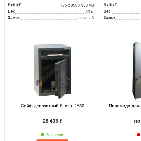
ВxШxГ
ВxШxГ
775 x 350 x 380 мм
Вес
Вес
32 кг
Замок
Замок
ключевой
Сейф депозитный Klesto DS50
Пирамида для 
28 435 ₽
по
В наличии*