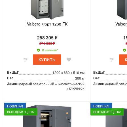
Valberg Форт 1268 FK
Valbe
258 305 ₽
1
271 900 ₽
В наличии*
ВxШxГ
ВxШxГ
1200 x 680 x 510 мм
Вес
Вес
300 кг
Замок
Замок
кодовый электронный + биометрический
кодовый элек
+ ключевой
НОВИНКА!
НОВИНКА!
ВЫГОДНАЯ ЦЕНА!
ВЫГОДНАЯ ЦЕНА!