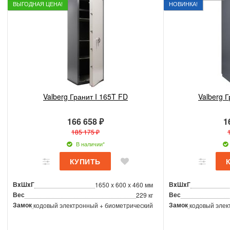
ВЫГОДНАЯ ЦЕНА!
НОВИНКА!
Valberg Гранит I 165T FD
Valberg 
166 658 ₽
1
185 175 ₽
В наличии*
ВxШxГ
ВxШxГ
1650 x 600 x 460 мм
Вес
Вес
229 кг
Замок
Замок
кодовый электронный + биометрический
кодовый элек