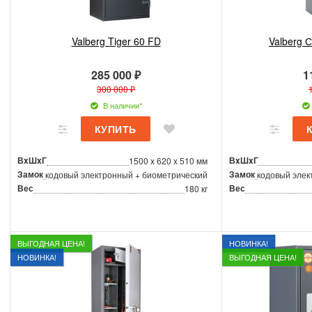
Valberg Tiger 60 FD
Valberg С
285 000 ₽
1
300 000 ₽
В наличии*
ВxШxГ
ВxШxГ
1500 x 620 x 510 мм
Замок
Замок
кодовый электронный + биометрический
кодовый элек
Вес
Вес
180 кг
ВЫГОДНАЯ ЦЕНА!
НОВИНКА!
НОВИНКА!
ВЫГОДНАЯ ЦЕНА!