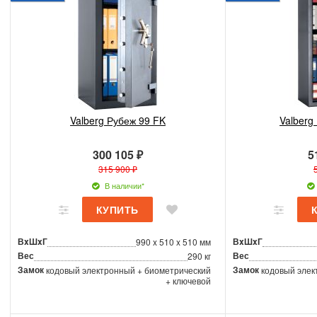
Valberg Рубеж 99 FK
Valberg
300 105 ₽
5
315 900 ₽
В наличии*
ВxШxГ
ВxШxГ
990 x 510 x 510 мм
Вес
Вес
290 кг
Замок
Замок
кодовый электронный + биометрический
кодовый элек
+ ключевой