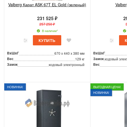
Valberg Карат ASK 67T EL Gold (зеленый)
Valber
231 525 ₽
2
257 250 ₽
В наличии*
ВxШxГ
ВxШxГ
670 x 440 x 380 мм
Вес
Замок
129 кг
кодовый элек
Замок
Вес
кодовый электронный
НОВИНКА!
ВЫГОДНАЯ ЦЕНА!
НОВИНКА!