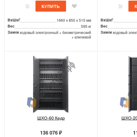
ВxШxГ
ВxШxГ
1660 x 850 x 510 мм
Вес
Вес
595 кг
Замок
Замок
кодовый электронный + биометрический
кодовый элек
+ ключевой
ШХО-60 Кедр
ШХО-20
136 076 ₽
1