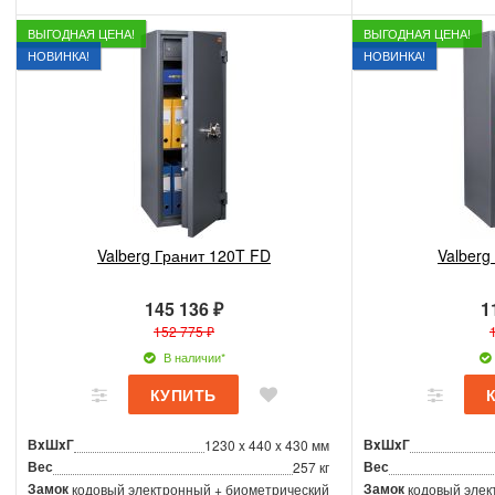
ВЫГОДНАЯ ЦЕНА!
ВЫГОДНАЯ ЦЕНА!
НОВИНКА!
НОВИНКА!
Valberg Гранит 120T FD
Valberg
145 136 ₽
1
152 775 ₽
В наличии*
ВxШxГ
ВxШxГ
1230 x 440 x 430 мм
Вес
Вес
257 кг
Замок
Замок
кодовый электронный + биометрический
кодовый элек