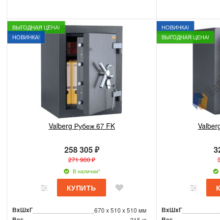
ВЫГОДНАЯ ЦЕНА!
НОВИНКА!
НОВИНКА!
ВЫГОДНАЯ ЦЕНА!
Valberg Рубеж 67 FK
Valber
258 305 ₽
3
271 900 ₽
В наличии*
ВxШxГ
ВxШxГ
670 x 510 x 510 мм
Вес
Вес
215 кг