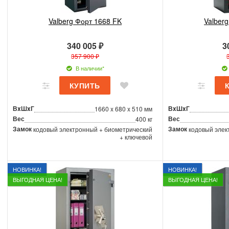
Valberg Форт 1668 FK
Valber
340 005 ₽
3
357 900 ₽
В наличии*
ВxШxГ
ВxШxГ
1660 x 680 x 510 мм
Вес
Вес
400 кг
Замок
Замок
кодовый электронный + биометрический
кодовый элек
+ ключевой
НОВИНКА!
НОВИНКА!
ВЫГОДНАЯ ЦЕНА!
ВЫГОДНАЯ ЦЕНА!