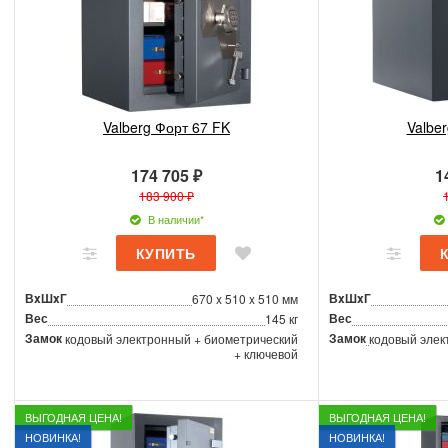
Valberg Форт 67 FK
Valbe
174 705 ₽
1
183 900 ₽
В наличии*
ВxШxГ
ВxШxГ
670 x 510 x 510 мм
Вес
Вес
145 кг
Замок
Замок
кодовый электронный + биометрический
кодовый элек
+ ключевой
ВЫГОДНАЯ ЦЕНА!
ВЫГОДНАЯ ЦЕНА!
НОВИНКА!
НОВИНКА!