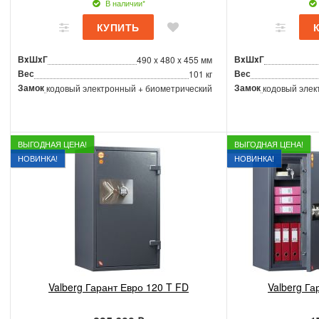
В наличии*
ВxШxГ
ВxШxГ
490 x 480 x 455 мм
Вес
Вес
101 кг
Замок
Замок
кодовый электронный + биометрический
кодовый элек
ВЫГОДНАЯ ЦЕНА!
ВЫГОДНАЯ ЦЕНА!
НОВИНКА!
НОВИНКА!
Valberg Гарант Евро 120 T FD
Valberg Га