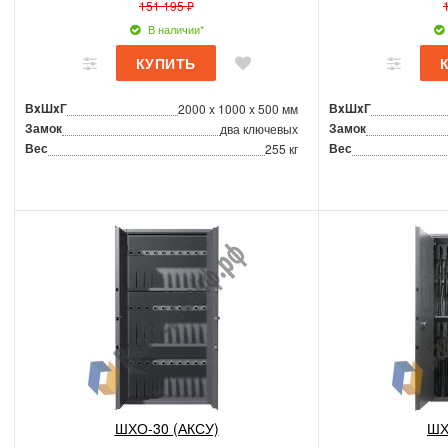
151 195 ₽
В наличии*
ВxШxГ
ВxШxГ
2000 x 1000 x 500 мм
Замок
Замок
два ключевых
Вес
Вес
255 кг
ШХО-30 (АКСУ)
ШХ