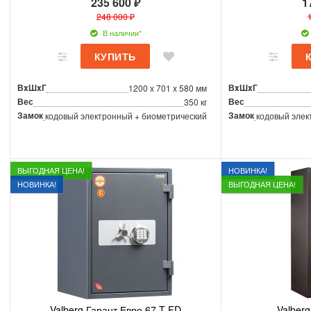
235 600 ₽
1
248 000 ₽
В наличии*
ВxШxГ
ВxШxГ
1200 x 701 x 580 мм
Вес
Вес
350 кг
Замок
Замок
кодовый электронный + биометрический
кодовый элек
ВЫГОДНАЯ ЦЕНА!
НОВИНКА!
НОВИНКА!
ВЫГОДНАЯ ЦЕНА!
Valberg Гарант Евро 67 T FD
Valber