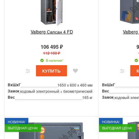
Valberg Сапсан 4 FD
Valberg
106 495 ₽
9
112 100 ₽
В наличии*
ВxШxГ
ВxШxГ
1650 x 600 x 460 мм
Замок
Вес
кодовый электронный + биометрический
Вес
Замок
165 кг
кодовый элек
НОВИНКА!
НОВИНКА!
ВЫГОДНАЯ ЦЕНА!
ВЫГОДНАЯ ЦЕНА!