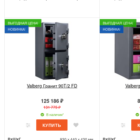
ВЫГОДНАЯ ЦЕНА!
ВЫГОДНАЯ ЦЕНА!
НОВИНКА!
НОВИНКА!
Valberg Гранит 90T/2 FD
Valber
125 186 ₽
8
131 775 ₽
В наличии*
ВxШxГ
ВxШxГ
930 x 440 x 430 мм