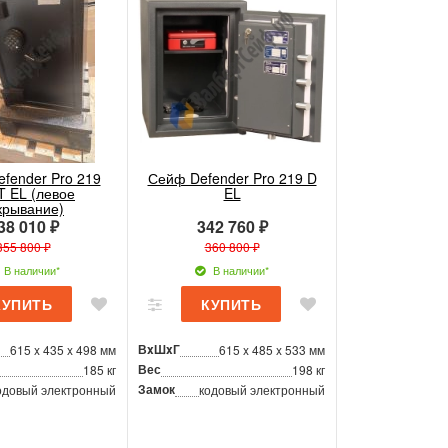
fender Pro 219
Сейф Defender Pro 219 D
T EL (левое
EL
крывание)
38 010 ₽
342 760 ₽
355 800 ₽
360 800 ₽
В наличии*
В наличии*
ВxШxГ
615 x 435 x 498 мм
615 x 485 x 533 мм
Вес
185 кг
198 кг
Замок
одовый электронный
кодовый электронный