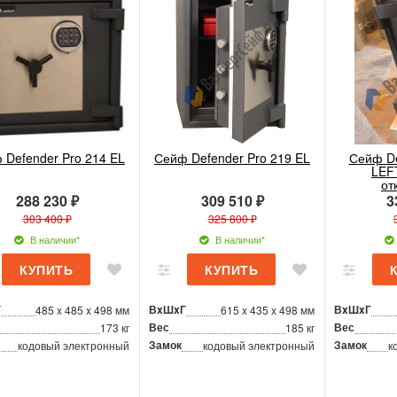
 Defender Pro 214 EL
Сейф Defender Pro 219 EL
Сейф De
LEF
от
288 230 ₽
309 510 ₽
3
303 400 ₽
325 800 ₽
В наличии*
В наличии*
Г
ВxШxГ
ВxШxГ
485 x 485 x 498 мм
615 x 435 x 498 мм
Вес
Вес
173 кг
185 кг
Замок
Замок
кодовый электронный
кодовый электронный
к