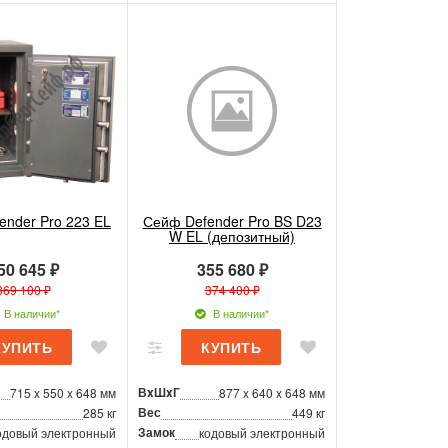
ender Pro 223 EL
Сейф Defender Pro BS D23
W EL (депозитный)
50 645 ₽
355 680 ₽
369 100 ₽
374 400 ₽
В наличии*
В наличии*
ВxШxГ
715 x 550 x 648 мм
877 x 640 x 648 мм
Вес
285 кг
449 кг
Замок
одовый электронный
кодовый электронный