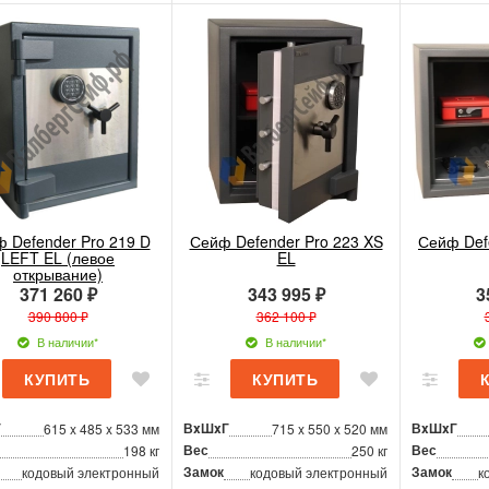
 Defender Pro 219 D
Сейф Defender Pro 223 XS
Сейф Def
LEFT EL (левое
EL
открывание)
371 260 ₽
343 995 ₽
3
390 800 ₽
362 100 ₽
В наличии*
В наличии*
Г
ВxШxГ
ВxШxГ
615 x 485 x 533 мм
715 x 550 x 520 мм
Вес
Вес
198 кг
250 кг
Замок
Замок
кодовый электронный
кодовый электронный
к