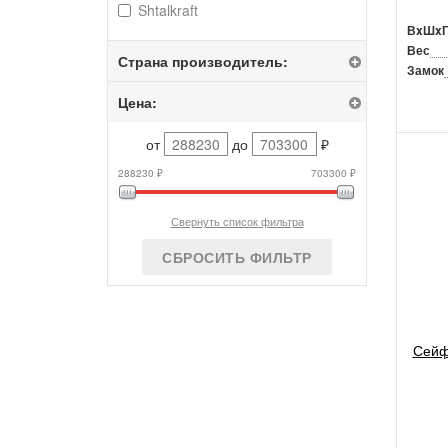
Shtalkraft
ВxШx
Вес
Страна производитель:
Замок
Цена:
от
до
₽
288230 ₽
703300 ₽
Свернуть список фильтра
СБРОСИТЬ ФИЛЬТР
Сейф