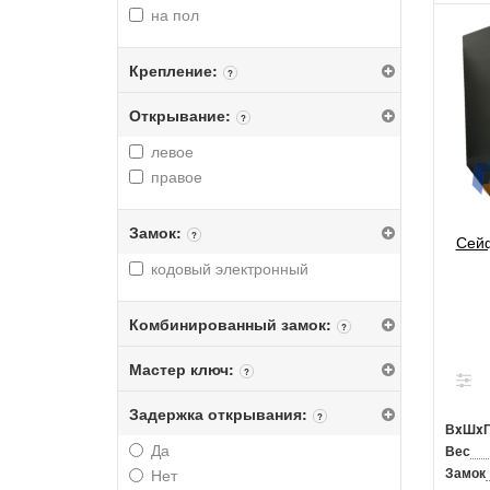
на пол
Крепление:
?
Открывание:
?
левое
правое
Замок:
?
Сейф
кодовый электронный
Комбинированный замок:
?
Мастер ключ:
?
Задержка открывания:
?
ВxШx
Да
Вес
Замок
Нет