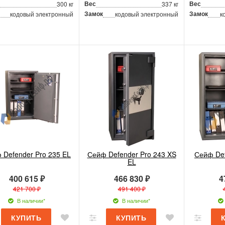
Вес
Вес
300 кг
337 кг
Замок
Замок
кодовый электронный
кодовый электронный
к
 Defender Pro 235 EL
Сейф Defender Pro 243 XS
Сейф Def
EL
400 615 ₽
466 830 ₽
4
421 700 ₽
491 400 ₽
В наличии*
В наличии*