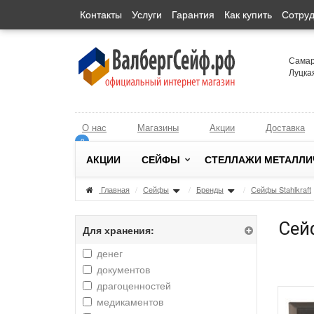
Контакты
Услуги
Гарантия
Как купить
Сотруд
Самарс
Луцка
О нас
Магазины
Акции
Доставка
0
0
АКЦИИ
СЕЙФЫ
СТЕЛЛАЖИ МЕТАЛЛИ
Главная
/
Сейфы
/
Бренды
/
Сейфы Stahlkraft
Сейф
Для хранения:
денег
документов
драгоценностей
медикаментов