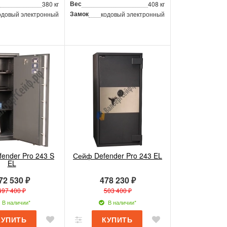
Вес
380 кг
408 кг
Замок
одовый электронный
кодовый электронный
ender Pro 243 S
Сейф Defender Pro 243 EL
EL
72 530 ₽
478 230 ₽
497 400 ₽
503 400 ₽
В наличии*
В наличии*