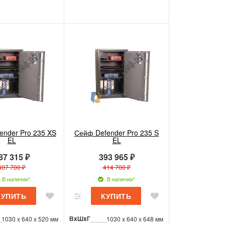
ender Pro 235 XS
Сейф Defender Pro 235 S
EL
EL
87 315 ₽
393 965 ₽
407 700 ₽
414 700 ₽
В наличии*
В наличии*
ВxШxГ
1030 x 640 x 520 мм
1030 x 640 x 648 мм