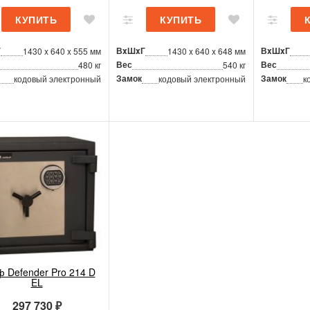
Г
ВxШxГ
ВxШxГ
1430 x 640 x 555 мм
1430 x 640 x 648 мм
Вес
Вес
480 кг
540 кг
Замок
Замок
кодовый электронный
кодовый электронный
к
 Defender Pro 214 D
EL
297 730 ₽