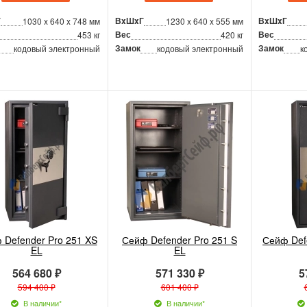
Г
ВxШxГ
ВxШxГ
1030 x 640 x 748 мм
1230 x 640 x 555 мм
Вес
Вес
453 кг
420 кг
Замок
Замок
кодовый электронный
кодовый электронный
к
 Defender Pro 251 XS
Сейф Defender Pro 251 S
Сейф Def
EL
EL
564 680 ₽
571 330 ₽
5
594 400 ₽
601 400 ₽
В наличии*
В наличии*