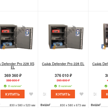
 Defender Pro 228 XS
Сейф Defender Pro 228 EL
Сейф Def
EL
369 360 ₽
376 010 ₽
3
388 800 ₽
395 800 ₽
В наличии*
В наличии*
Г
ВxШxГ
ВxШxГ
830 x 580 x 520 мм
830 x 580 x 673 мм