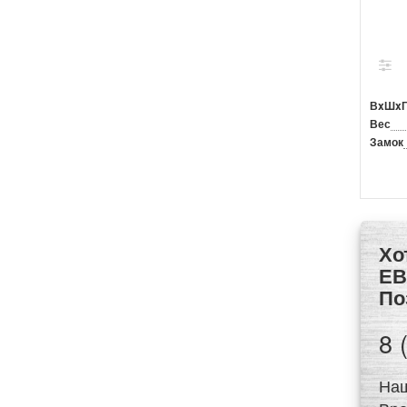
ВxШx
Вес
Замок
Хотите купить продукцию из категории Сейфы Stahlkraft Defender Pro
ЕВ
По
8 
Наш