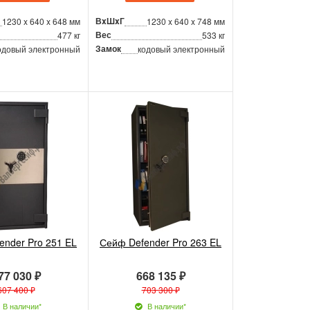
ВxШxГ
1230 x 640 x 648 мм
1230 x 640 x 748 мм
Вес
477 кг
533 кг
Замок
одовый электронный
кодовый электронный
ender Pro 251 EL
Сейф Defender Pro 263 EL
77 030 ₽
668 135 ₽
607 400 ₽
703 300 ₽
В наличии*
В наличии*