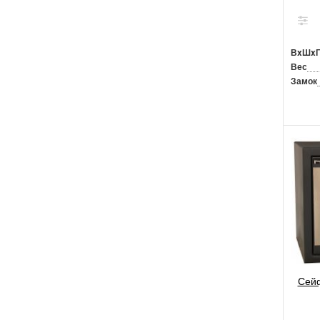
ВxШx
Вес
Замок
Сейф