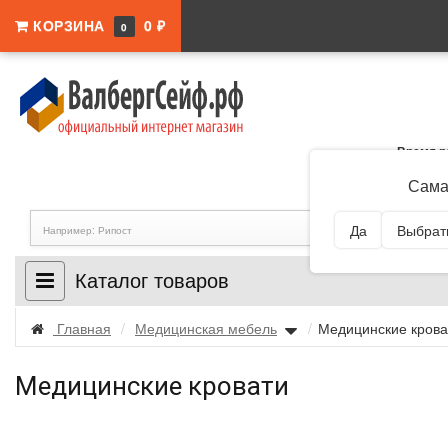
КОРЗИНА
0 ₽
0
Время р
Адрес:
Самар
Сама
Да
Выбрать
Каталог товаров
Главная
/
Медицинская мебель
/
Медицинские кров
Медицинские кровати