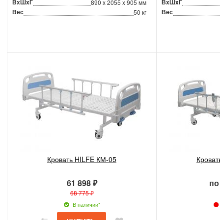
ВxШxГ
ВxШxГ
890 x 2055 x 905 мм
Вес
Вес
50 кг
Кровать HILFE КМ-05
Кроват
61 898 ₽
по
68 775 ₽
В наличии*