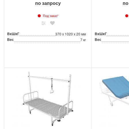
по запросу
по
Под заказ*
ВxШxГ
ВxШxГ
370 x 1020 x 20 мм
Вес
Вес
7 кг