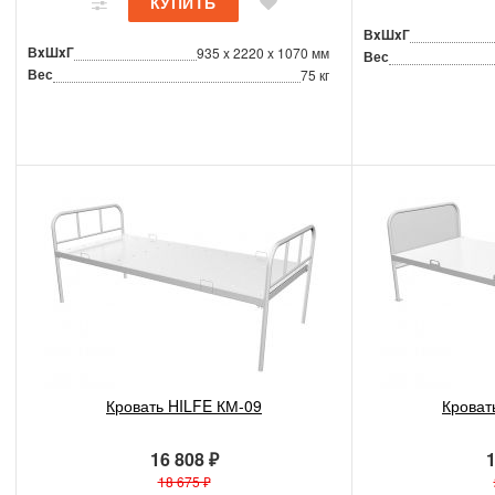
ВxШxГ
ВxШxГ
935 x 2220 x 1070 мм
Вес
Вес
75 кг
Кровать HILFE КМ-09
Кроват
16 808 ₽
1
18 675 ₽