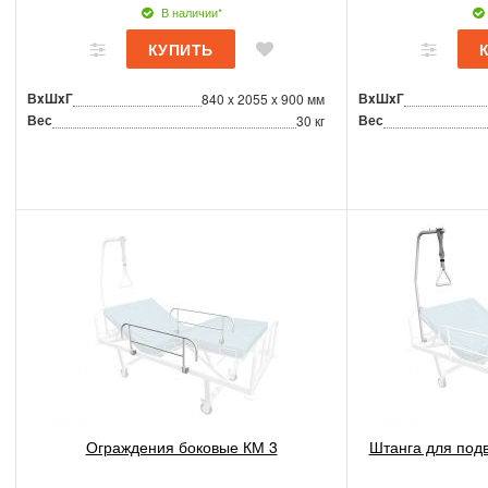
В наличии*
ВxШxГ
ВxШxГ
840 x 2055 x 900 мм
Вес
Вес
30 кг
Ограждения боковые КМ 3
Штанга для под