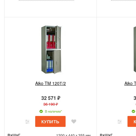
Aiko TM 120Т/2
Aiko 
32 571 ₽
3
36 190 ₽
В наличии*
ВxШxГ
ВxШxГ
1200 x 440 x 355 мм