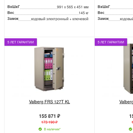
ВxШxГ
ВxШxГ
991 x 565 x 451 мм
Вес
Вес
145 кг
Замок
Замок
кодовый электронный + ключевой
кодовы
5 ЛЕТ ГАРАНТИИ
5 ЛЕТ ГАРАНТИИ
Valberg FRS 127T KL
Valber
155 871 ₽
1
173 190 ₽
В наличии*