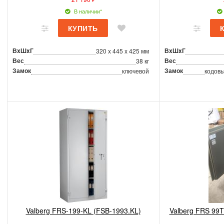
В наличии*
ВxШxГ
ВxШxГ
320 x 445 x 425 мм
Вес
Вес
38 кг
Замок
Замок
ключевой
кодовы
Valberg FRS-199-KL (FSB-1993.KL)
Valberg FRS 99T