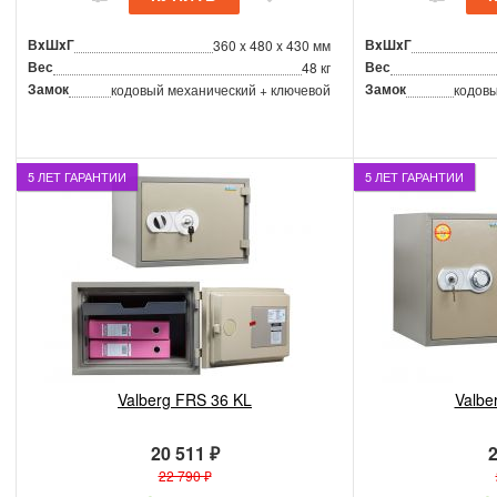
ВxШxГ
ВxШxГ
360 x 480 x 430 мм
Вес
Вес
48 кг
Замок
Замок
кодовый механический + ключевой
кодовы
5 ЛЕТ ГАРАНТИИ
5 ЛЕТ ГАРАНТИИ
Valberg FRS 36 KL
Valbe
20 511 ₽
2
22 790 ₽