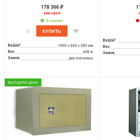
178 366 ₽
1
198 184 ₽
В наличии*
ВxШxГ
ВxШxГ
1950 x 940 x 585 мм
Вес
Вес
458 кг
Замок
Замок
два ключевых
ВЫГОДНАЯ ЦЕНА!