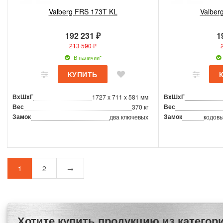
Valberg FRS 173T KL
Valber
192 231 ₽
1
213 590 ₽
В наличии*
ВxШxГ
ВxШxГ
1727 x 711 x 581 мм
Вес
Вес
370 кг
Замок
Замок
два ключевых
кодовы
1
2
→
Хотите купить продукцию из категории Сейфы для