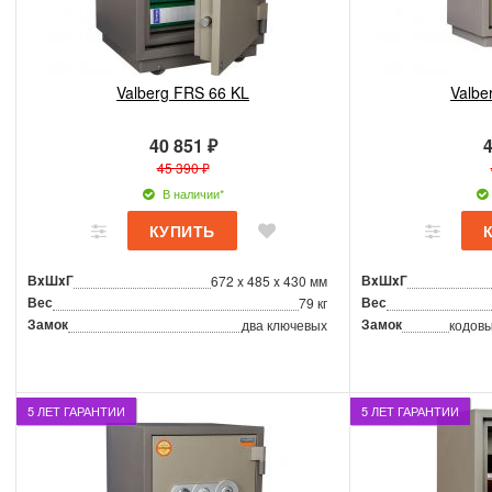
Valberg FRS 66 KL
Valbe
40 851 ₽
4
45 390 ₽
В наличии*
ВxШxГ
ВxШxГ
672 x 485 x 430 мм
Вес
Вес
79 кг
Замок
Замок
два ключевых
кодовы
5 ЛЕТ ГАРАНТИИ
5 ЛЕТ ГАРАНТИИ