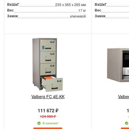
ВxШxГ
ВxШxГ
235 x 365 x 265 мм
Вес
Вес
17 кг
Замок
Замок
ключевой
Valberg FC 4E-KK
Valbe
111 672 ₽
1
124 080 ₽
В наличии*