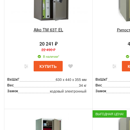
Aiko TM 63Т EL
Рипост
20 241 ₽
4
22 490 ₽
В наличии*
ВxШxГ
ВxШxГ
630 x 440 x 355 мм
Вес
Вес
34 кг
Замок
Замок
кодовый электронный
ВЫГОДНАЯ ЦЕНА!