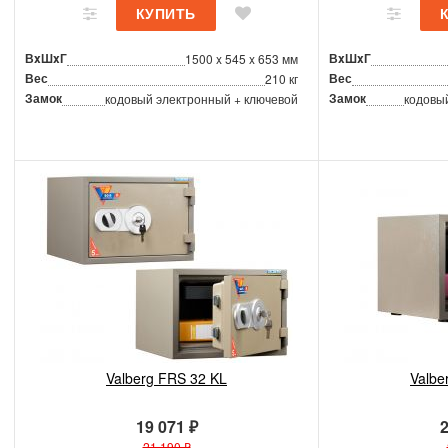
ВxШxГ
ВxШxГ
1500 x 545 x 653 мм
Вес
Вес
210 кг
Замок
Замок
кодовый электронный + ключевой
кодовы
Valberg FRS 32 KL
Valbe
19 071 ₽
2
21 190 ₽