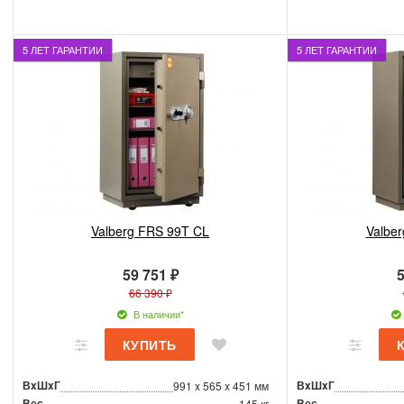
5 ЛЕТ ГАРАНТИИ
5 ЛЕТ ГАРАНТИИ
Valberg FRS 99T CL
Valbe
59 751 ₽
5
66 390 ₽
В наличии*
ВxШxГ
ВxШxГ
991 x 565 x 451 мм
Вес
Вес
145 кг