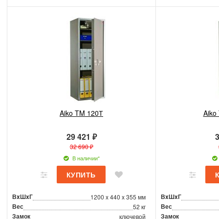
Aiko TM 120Т
Aiko
29 421 ₽
3
32 690 ₽
В наличии*
ВxШxГ
ВxШxГ
1200 x 440 x 355 мм
Вес
Вес
52 кг
Замок
Замок
ключевой