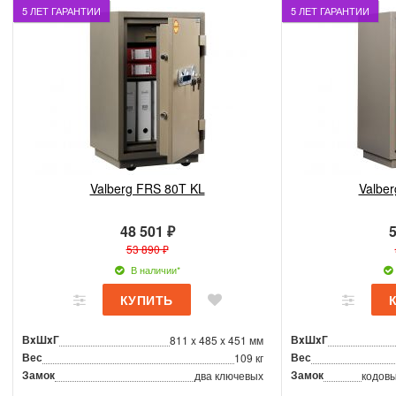
5 ЛЕТ ГАРАНТИИ
5 ЛЕТ ГАРАНТИИ
Valberg FRS 80T KL
Valbe
48 501 ₽
5
53 890 ₽
В наличии*
ВxШxГ
ВxШxГ
811 x 485 x 451 мм
Вес
Вес
109 кг
Замок
Замок
два ключевых
кодовы