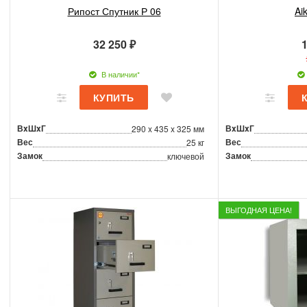
Рипост Спутник Р 06
Ai
32 250 ₽
1
В наличии*
ВxШxГ
ВxШxГ
290 x 435 x 325 мм
Вес
Вес
25 кг
Замок
Замок
ключевой
ВЫГОДНАЯ ЦЕНА!