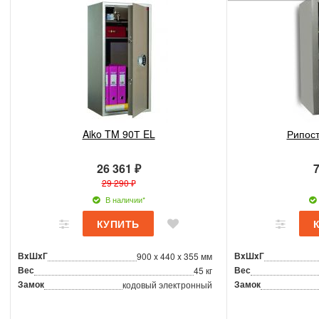
Aiko TM 90Т EL
Рипост
26 361 ₽
7
29 290 ₽
В наличии*
ВxШxГ
ВxШxГ
900 x 440 x 355 мм
Вес
Вес
45 кг
Замок
Замок
кодовый электронный