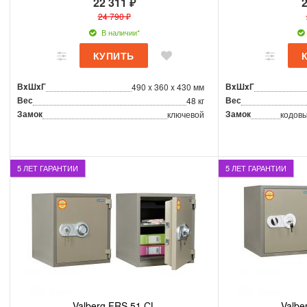
22 311 ₽
2
24 790 ₽
В наличии*
ВxШxГ
ВxШxГ
490 x 360 x 430 мм
Вес
Вес
48 кг
Замок
Замок
ключевой
кодовы
5 ЛЕТ ГАРАНТИИ
5 ЛЕТ ГАРАНТИИ
Valberg FRS 51 CL
Valbe