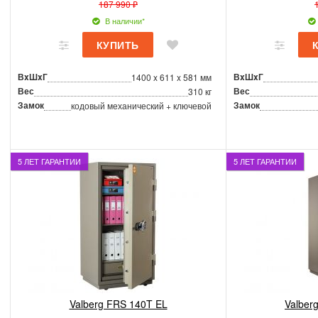
187 990 ₽
В наличии*
ВxШxГ
ВxШxГ
1400 x 611 x 581 мм
Вес
Вес
310 кг
Замок
Замок
кодовый механический + ключевой
5 ЛЕТ ГАРАНТИИ
5 ЛЕТ ГАРАНТИИ
Valberg FRS 140T EL
Valber