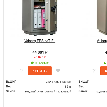
Valberg FRS 73T EL
Valbe
44 001 ₽
4
48 890 ₽
В наличии*
ВxШxГ
ВxШxГ
732 x 485 x 430 мм
Вес
Вес
86 кг
Замок
Замок
кодовый электронный + ключевой
кодовы