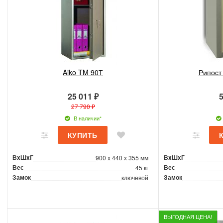
Aiko TM 90Т
Рипост
25 011 ₽
5
27 790 ₽
В наличии*
ВxШxГ
ВxШxГ
900 x 440 x 355 мм
Вес
Вес
45 кг
Замок
Замок
ключевой
ВЫГОДНАЯ ЦЕНА!