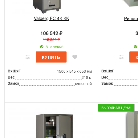
Valberg FC 4K-KK
Рипост
106 542 ₽
3
118 380 ₽
В наличии*
ВxШxГ
ВxШxГ
1500 x 545 x 653 мм
Вес
Вес
210 кг
Замок
Замок
ключевой
ВЫГОДНАЯ ЦЕНА!