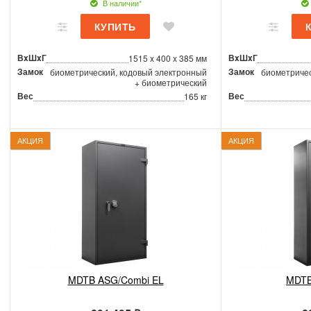
В наличии*
ВxШxГ
ВxШxГ
1515 x 400 x 385 мм
Замок
Замок
биометрический, кодовый электронный
биометричес
+ биометрический
Вес
Вес
165 кг
АКЦИЯ
АКЦИЯ
MDTB ASG/Combi EL
MDTB