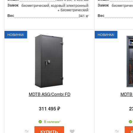
Замок
Замок
биометрический, кодовый электронный
биометричес
+ биометрический
Вес
Вес
341 кг
НОВИНКА!
НОВИНКА!
MDTB ASG/Combi FD
MDTB
311 495 ₽
2
В наличии*