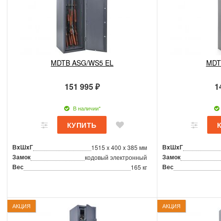
MDTB ASG/WS5 EL
MDT
151 995 ₽
1
В наличии*
ВxШxГ
ВxШxГ
1515 x 400 x 385 мм
Замок
Замок
кодовый электронный
Вес
Вес
165 кг
АКЦИЯ
АКЦИЯ