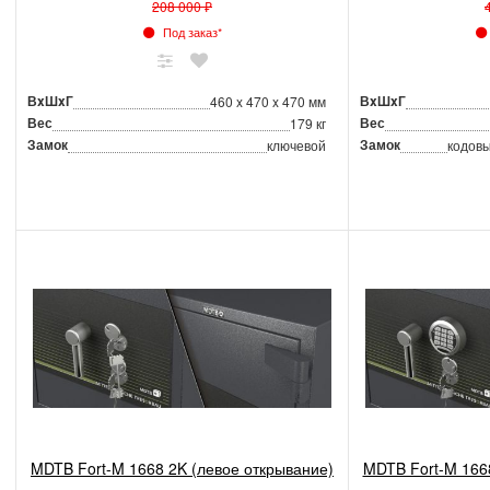
208 000 ₽
Под заказ*
ВxШxГ
ВxШxГ
460 x 470 x 470 мм
Вес
Вес
179 кг
Замок
Замок
ключевой
кодовы
MDTB Fort-M 1668 2K (левое открывание)
MDTB Fort-M 166