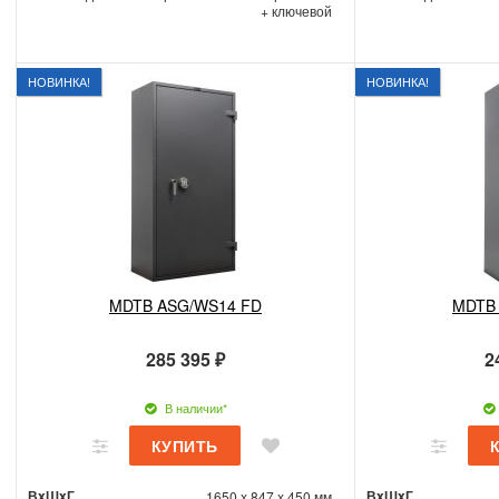
+ ключевой
НОВИНКА!
НОВИНКА!
MDTB ASG/WS14 FD
MDTB
285 395 ₽
2
В наличии*
ВxШxГ
ВxШxГ
1650 x 847 x 450 мм