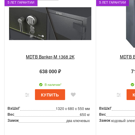
5 ЛЕТ ГАРАНТИИ
5 ЛЕТ ГАРАНТИИ
MDTB Banker-M 1368 2K
MDTB B
638 000 ₽
7
В наличии*
ВxШxГ
ВxШxГ
1320 x 680 x 550 мм
Вес
Вес
650 кг
Замок
Замок
два ключевых
кодовый элек