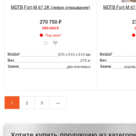
MDTB Fort-M 67 2K (левое открывание)
MDTB Fort-M 67
270 750 ₽
2
285 000 ₽
Под заказ*
ВxШxГ
ВxШxГ
670 x 510 x 510 мм
Вес
Вес
270 кг
Замок
Замок
два ключевых
кодовы
1
2
3
→
Хотите купить продукцию из категории Офисные