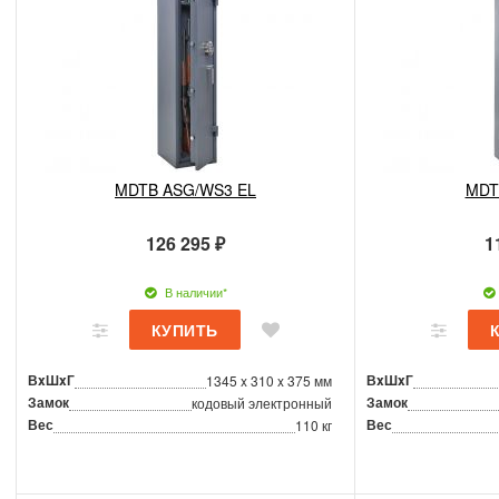
MDTB ASG/WS3 EL
MDT
126 295 ₽
1
В наличии*
ВxШxГ
ВxШxГ
1345 x 310 x 375 мм
Замок
Замок
кодовый электронный
Вес
Вес
110 кг