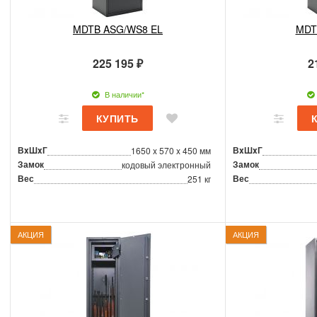
MDTB ASG/WS8 EL
MDT
225 195 ₽
2
В наличии*
ВxШxГ
ВxШxГ
1650 x 570 x 450 мм
Замок
Замок
кодовый электронный
Вес
Вес
251 кг
АКЦИЯ
АКЦИЯ