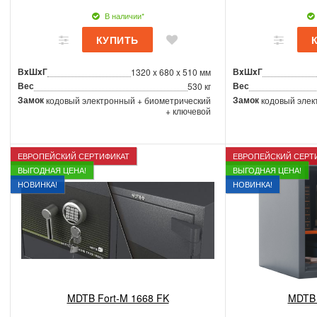
В наличии*
ВxШxГ
ВxШxГ
1320 x 680 x 510 мм
Вес
Вес
530 кг
Замок
Замок
кодовый электронный + биометрический
кодовый элек
+ ключевой
ЕВРОПЕЙСКИЙ СЕРТИФИКАТ
ЕВРОПЕЙСКИЙ СЕРТ
ВЫГОДНАЯ ЦЕНА!
ВЫГОДНАЯ ЦЕНА!
НОВИНКА!
НОВИНКА!
MDTB Fort-M 1668 FK
MDTB 