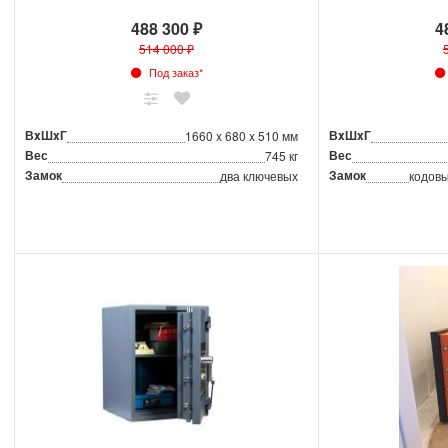
488 300 ₽
4
514 000 ₽
Под заказ*
ВxШxГ
ВxШxГ
1660 x 680 x 510 мм
Вес
Вес
745 кг
Замок
Замок
два ключевых
кодовы