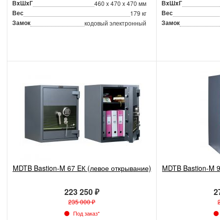
ВxШxГ
ВxШxГ
460 x 470 x 470 мм
Вес
Вес
179 кг
Замок
Замок
кодовый электронный
MDTB Bastion-M 67 EК (левое открывание)
MDTB Bastion-M 9
223 250 ₽
2
235 000 ₽
Под заказ*