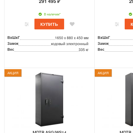
291 495 ₽
2
В наличии*
ВxШxГ
ВxШxГ
1650 x 880 x 450 мм
Замок
Замок
кодовый электронный
Вес
Вес
335 кг
АКЦИЯ
АКЦИЯ
MDTB ASG/WS14
MDTB 