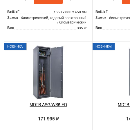
ВxШxГ
ВxШxГ
1650 x 880 x 450 мм
Замок
Замок
биометрический, кодовый электронный
биометричес
+ биометрический
Вес
Вес
335 кг
НОВИНКА!
НОВИНКА!
MDTB ASG/WS5 FD
MDTB
171 995 ₽
1