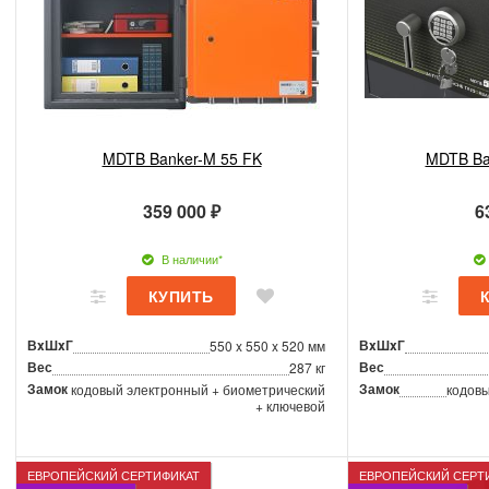
MDTB Banker-M 55 FK
MDTB Ba
359 000 ₽
6
В наличии*
ВxШxГ
ВxШxГ
550 x 550 x 520 мм
Вес
Вес
287 кг
Замок
Замок
кодовый электронный + биометрический
кодовы
+ ключевой
ЕВРОПЕЙСКИЙ СЕРТИФИКАТ
ЕВРОПЕЙСКИЙ СЕРТ