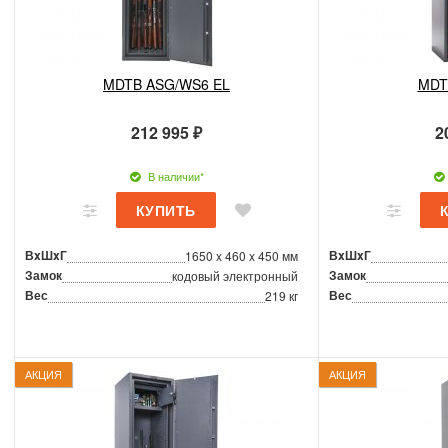
MDTB ASG/WS6 EL
MDT
212 995 ₽
2
В наличии*
ВxШxГ
ВxШxГ
1650 x 460 x 450 мм
Замок
Замок
кодовый электронный
Вес
Вес
219 кг
АКЦИЯ
АКЦИЯ