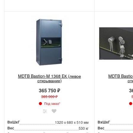
MDTB Bastion-M 1368 EК (левое
MDTB Bastio
открывание)
от
365 750 ₽
3
385 000 ₽
Под заказ*
ВxШxГ
ВxШxГ
1320 x 680 x 510 мм
Вес
Вес
530 кг