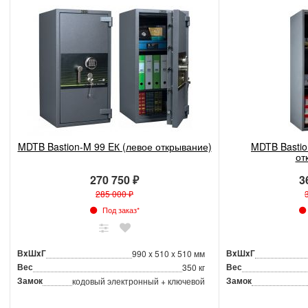
MDTB Bastion-M 99 EК (левое открывание)
MDTB Bastio
от
270 750 ₽
3
285 000 ₽
Под заказ*
ВxШxГ
ВxШxГ
990 x 510 x 510 мм
Вес
Вес
350 кг
Замок
Замок
кодовый электронный + ключевой