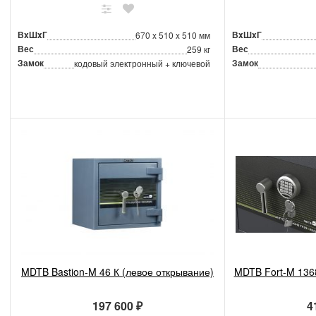
ВxШxГ
ВxШxГ
670 x 510 x 510 мм
Вес
Вес
259 кг
Замок
Замок
кодовый электронный + ключевой
MDTB Bastion-M 46 К (левое открывание)
MDTB Fort-M 136
197 600 ₽
4