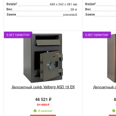
ВxШxГ
ВxШxГ
489 x 342 x 381 мм
Вес
Вес
38 кг
Замок
Замок
ключевой
5 ЛЕТ ГАРАНТИИ
5 ЛЕТ ГАРАНТИИ
Депозитный сейф Valberg ASD 19 EK
Депозитный 
46 521 ₽
6
51 690 ₽
В наличии*