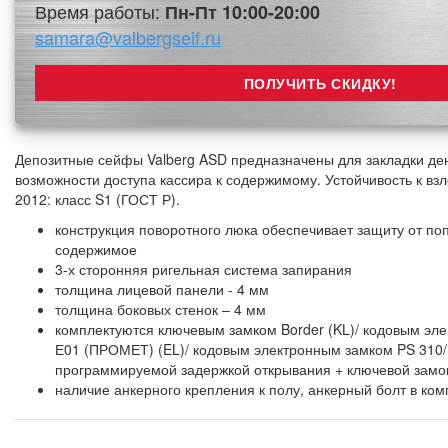
Время работы:
Пн-Пт 10:00-20:00
samara@valbergseif.ru
Депозитные сейфы Valberg ASD предназначены для закладки ден
возможности доступа кассира к содержимому. Устойчивость к вз
2012: класс S1 (ГОСТ Р).
конструкция поворотного люка обеспечивает защиту от по
содержимое
3-х сторонняя ригельная система запирания
толщина лицевой панели - 4 мм
толщина боковых стенок – 4 мм
комплектуются ключевым замком Border (KL)/ кодовым эл
Е01 (ПРОМЕТ) (EL)/ кодовым электронным замком PS 310/
программируемой задержкой открывания + ключевой замок
наличие анкерного крепления к полу, анкерный болт в ком