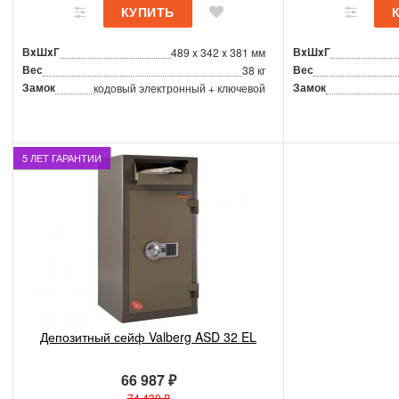
ВxШxГ
ВxШxГ
489 x 342 x 381 мм
Вес
Вес
38 кг
Замок
Замок
кодовый электронный + ключевой
5 ЛЕТ ГАРАНТИИ
Депозитный сейф Valberg ASD 32 EL
66 987 ₽
74 430 ₽