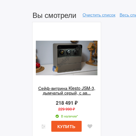
Вы смотрели
Очистить список
Весь сп
Сейф-витрина Klesto JSM-3,
дымчатый серый, с ав...
218 491 ₽
229 990 ₽
В наличии*