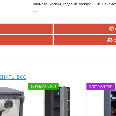
биометрический
,
кодовый электронный + биоме
Да
Да
документов
,
драгоценностей
С
Нет
Нет
?
Нет
?
Нет
?
внить все
ВЫГОДНАЯ ЦЕНА!
5 ЛЕТ ГАРАНТИИ
офис
,
квартира
,
магазин, ресторан
,
загородный
в мебель, на полку, на стол