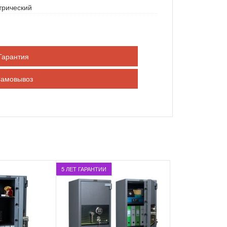
трический
Гарантия
амовывоз
5 ЛЕТ ГАРАНТИИ
 дом
,
гостиница, отель, спорт комплекс