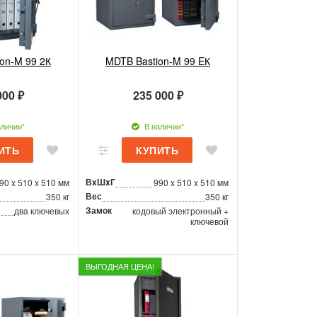
on-M 99 2К
MDTB Bastion-M 99 EК
000 ₽
235 000 ₽
личии*
В наличии*
ВxШxГ
90 x 510 x 510 мм
990 x 510 x 510 мм
Вес
350 кг
350 кг
Замок
два ключевых
кодовый электронный +
ключевой
ВЫГОДНАЯ ЦЕНА!