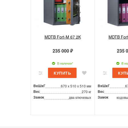
MDTB Fort-M 67 2K
MDTB Fort
235 000 ₽
235 0
В наличии*
В на
ВxШxГ
ВxШxГ
670 x 510 x 510 мм
6
Вес
Вес
270 кг
Замок
Замок
два ключевых
кодовы