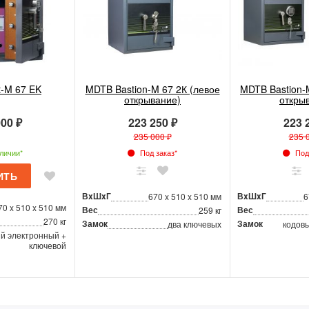
-M 67 EK
MDTB Bastion-M 67 2К (левое
MDTB Bastion-
открывание)
откры
00 ₽
223 250 ₽
223 
235 000 ₽
235 
личии*
Под заказ*
Под 
ВxШxГ
ВxШxГ
670 x 510 x 510 мм
6
70 x 510 x 510 мм
Вес
Вес
259 кг
270 кг
Замок
Замок
два ключевых
кодов
й электронный +
ключевой