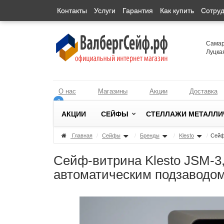
Контакты
Услуги
Гарантия
Как купить
Сотруд
Самарс
Луцка
О нас
Магазины
Акции
Доставка
0
0
АКЦИИ
СЕЙФЫ
СТЕЛЛАЖИ МЕТАЛЛИ
Главная
/
Сейфы
/
Бренды
/
Klesto
/
Сейф
Сейф-витрина Klesto JSM-3
автоматическим подзаводом