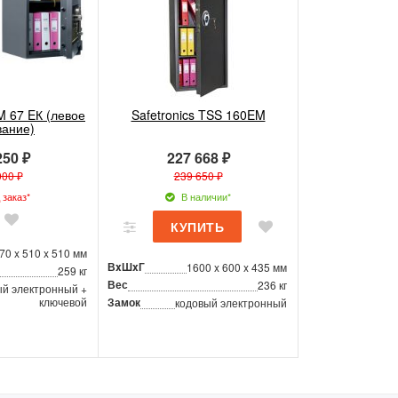
M 67 EК (левое
Safetronics TSS 160EM
вание)
250 ₽
227 668 ₽
000 ₽
239 650 ₽
заказ*
В наличии*
70 x 510 x 510 мм
ВxШxГ
1600 x 600 x 435 мм
259 кг
Вес
236 кг
ый электронный +
ключевой
Замок
кодовый электронный